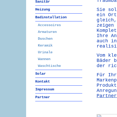
Traumbä
Sanitär
Sie sol
Heizung
ein Ort
Badinstallation
gleich,
zeigen 
Accessoires
Komplet
Armaturen
Ihre An
Duschen
auch in
Keramik
realisi
Urinale
Vom kle
Wannen
Bäder b
der ri
Waschtische
Solar
Für Ihr
Markenp
Kontakt
Produkt
Impressum
Anregun
Partner
Partner